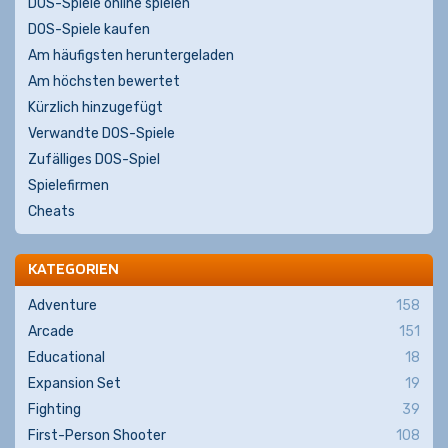
DOS-Spiele online spielen
DOS-Spiele kaufen
Am häufigsten heruntergeladen
Am höchsten bewertet
Kürzlich hinzugefügt
Verwandte DOS-Spiele
Zufälliges DOS-Spiel
Spielefirmen
Cheats
KATEGORIEN
Adventure
158
Arcade
151
Educational
18
Expansion Set
19
Fighting
39
First-Person Shooter
108