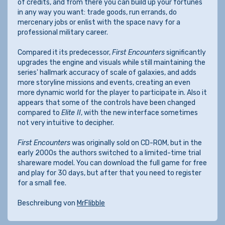
of credits, and from there you can build up your fortunes
in any way you want: trade goods, run errands, do
mercenary jobs or enlist with the space navy for a
professional military career.
Compared it its predecessor,
First Encounters
significantly
upgrades the engine and visuals while still maintaining the
series' hallmark accuracy of scale of galaxies, and adds
more storyline missions and events, creating an even
more dynamic world for the player to participate in. Also it
appears that some of the controls have been changed
compared to
Elite II
, with the new interface sometimes
not very intuitive to decipher.
First Encounters
was originally sold on CD-ROM, but in the
early 2000s the authors switched to a limited-time trial
shareware model. You can download the full game for free
and play for 30 days, but after that you need to register
for a small fee.
Beschreibung von
MrFlibble