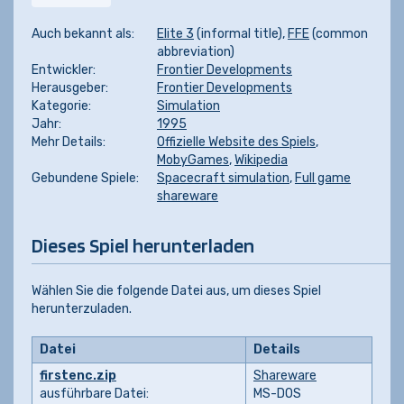
Auch bekannt als:
Elite 3
(informal title),
FFE
(common
abbreviation)
Entwickler:
Frontier Developments
Herausgeber:
Frontier Developments
Kategorie:
Simulation
Jahr:
1995
Mehr Details:
Offizielle Website des Spiels
,
MobyGames
,
Wikipedia
Gebundene Spiele:
Spacecraft simulation
,
Full game
shareware
Dieses Spiel herunterladen
Wählen Sie die folgende Datei aus, um dieses Spiel
herunterzuladen.
Datei
Details
firstenc.zip
Shareware
ausführbare Datei:
MS-DOS