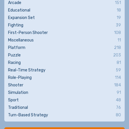
Arcade
151
Educational
18
Expansion Set
19
Fighting
39
First-Person Shooter
108
Miscellaneous
11
Platform
218
Puzzle
203
Racing
81
Real-Time Strategy
59
Role-Playing
114
Shooter
184
Simulation
91
Sport
48
Traditional
76
Turn-Based Strategy
80