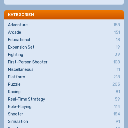
KATEGORIEN
Adventure
158
Arcade
151
Educational
18
Expansion Set
19
Fighting
39
First-Person Shooter
108
Miscellaneous
11
Platform
218
Puzzle
203
Racing
81
Real-Time Strategy
59
Role-Playing
114
Shooter
184
Simulation
91