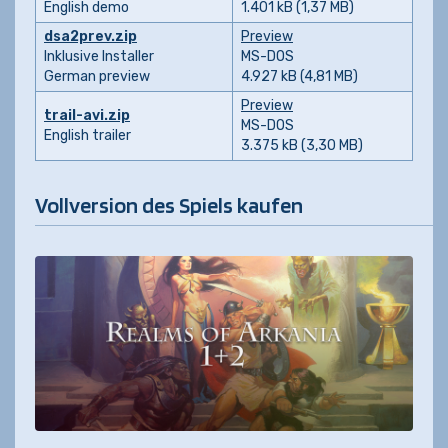
English demo
1.401 kB (1,37 MB)
dsa2prev.zip
Preview
Inklusive Installer
MS-DOS
German preview
4.927 kB (4,81 MB)
Preview
trail-avi.zip
MS-DOS
English trailer
3.375 kB (3,30 MB)
Vollversion des Spiels kaufen