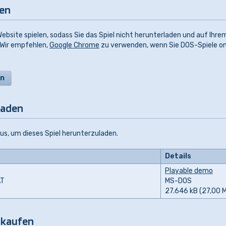
len
ebsite spielen, sodass Sie das Spiel nicht herunterladen und auf Ihre
 Wir empfehlen,
Google Chrome
zu verwenden, wenn Sie DOS-Spiele on
en
laden
aus, um dieses Spiel herunterzuladen.
Details
Playable demo
AT
MS-DOS
27.646 kB (27,00 
s kaufen