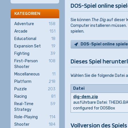
DOS-Spiel online spie
KATEGORIEN
Sie können
The Dig
auf dieser W
Adventure
158
Computer installieren müssen.
Arcade
151
spielen.
Educational
18
DOS-Spiel online spiel
Expansion Set
19
Fighting
39
Dieses Spiel herunter
First-Person
108
Shooter
Miscellaneous
11
Wählen Sie die folgende Datei 
Platform
218
Datei
Puzzle
203
Racing
81
dig-dem.zip
ausführbare Datei: THEDIG.B
Real-Time
59
configured for DOSBox
Strategy
Role-Playing
114
Vollversion des Spiel
Shooter
184