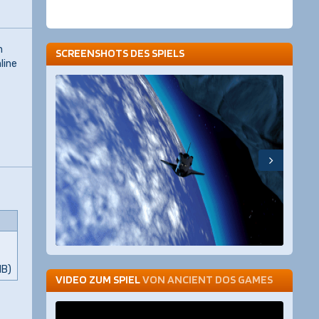
m
SCREENSHOTS DES SPIELS
line
MB)
VIDEO ZUM SPIEL
VON
ANCIENT DOS GAMES