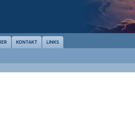
BER
KONTAKT
LINKS