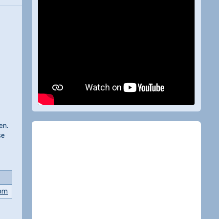
en.
se
om