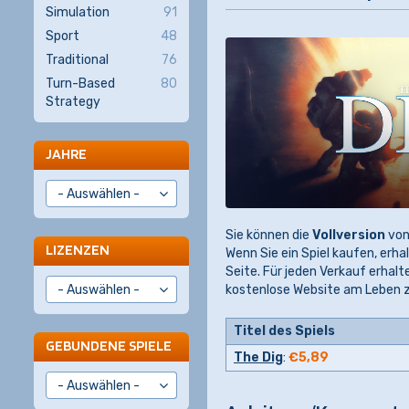
Simulation
91
Sport
48
Traditional
76
Turn-Based
80
Strategy
JAHRE
Sie können die
Vollversion
vo
LIZENZEN
Wenn Sie ein Spiel kaufen, erhal
Seite. Für jeden Verkauf erhalt
kostenlose Website am Leben zu
Titel des Spiels
GEBUNDENE SPIELE
The Dig
:
€5,89