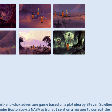
oint-and-click adventure game based on a plot idea by Steven Spielber
nder Boston Low, a NASA astronaut sent on a mission to correct the