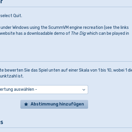
r
select Quit.
 under Windows using the ScummVM engine recreation (see the links
website has a downloadable demo of
The Dig
which can be played in
te bewerten Sie das Spiel unten auf einer Skala von 1 bis 10, wobei 1 di
unktzahl ist.
Abstimmung hinzufügen
ls