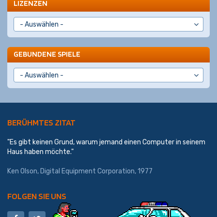
LIZENZEN
GEBUNDENE SPIELE
BERÜHMTES ZITAT
"Es gibt keinen Grund, warum jemand einen Computer in seinem
Haus haben möchte."
Ken Olson, Digital Equipment Corporation, 1977
FOLGEN SIE UNS