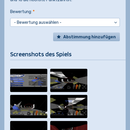
Bewertung:
*
Abstimmung hinzufügen
Screenshots des Spiels