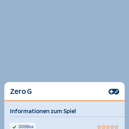
Zero G
Informationen zum Spiel
DOSBox