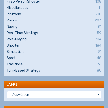
First-Person Shooter
108
Miscellaneous
11
Platform
218
Puzzle
203
Racing
81
Real-Time Strategy
59
Role-Playing
114
Shooter
184
Simulation
91
Sport
48
Traditional
76
Turn-Based Strategy
80
JAHRE