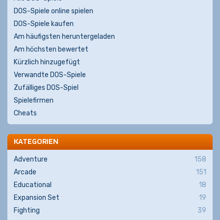
DOS-Spiele online spielen
DOS-Spiele kaufen
Am häufigsten heruntergeladen
Am höchsten bewertet
Kürzlich hinzugefügt
Verwandte DOS-Spiele
Zufälliges DOS-Spiel
Spielefirmen
Cheats
KATEGORIEN
Adventure
158
Arcade
151
Educational
18
Expansion Set
19
Fighting
39