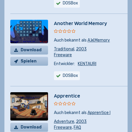
DOSBox
Another World Memory
Auch bekannt als
A.W.Memory
Traditional
,
2003
Download
Freeware
Spielen
Entwickler:
KENTAURI
DOSBox
Apprentice
Auch bekannt als
Apprentice I
Adventure
,
2003
Download
Freeware
,
FAQ