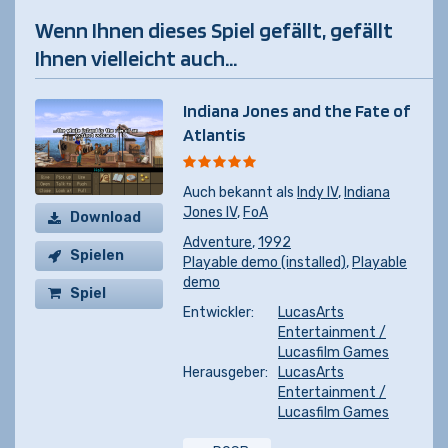
Wenn Ihnen dieses Spiel gefällt, gefällt
Ihnen vielleicht auch...
Indiana Jones and the Fate of
Atlantis
Auch bekannt als
Indy IV
,
Indiana
Jones IV
,
FoA
Download
Adventure
,
1992
Spielen
Playable demo (installed)
,
Playable
demo
Spiel
Entwickler:
LucasArts
kaufen
Entertainment /
Lucasfilm Games
Herausgeber:
LucasArts
Entertainment /
Lucasfilm Games