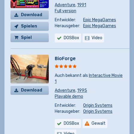
Adventure
,
1991
Full version
Download
Entwickler:
Epic MegaGames
Herausgeber:
Epic MegaGames
Spielen
Spiel
DOSBox
Video
kaufen
BioForge
Auch bekannt als
Interactive Movie
1
Download
Adventure
,
1995
Playable demo
Entwickler:
Origin Systems
Herausgeber:
Origin Systems
DOSBox
Gewalt
Video