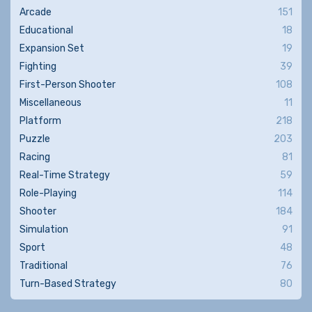
Arcade
151
Educational
18
Expansion Set
19
Fighting
39
First-Person Shooter
108
Miscellaneous
11
Platform
218
Puzzle
203
Racing
81
Real-Time Strategy
59
Role-Playing
114
Shooter
184
Simulation
91
Sport
48
Traditional
76
Turn-Based Strategy
80