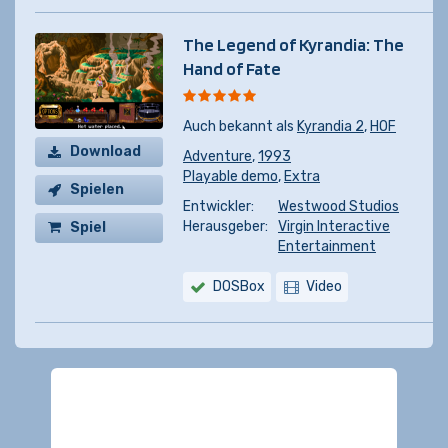
The Legend of Kyrandia: The
Hand of Fate
Auch bekannt als
Kyrandia 2
,
HOF
Download
Adventure
,
1993
Playable demo
,
Extra
Spielen
Entwickler:
Westwood Studios
Herausgeber:
Virgin Interactive
Spiel
Entertainment
kaufen
DOSBox
Video