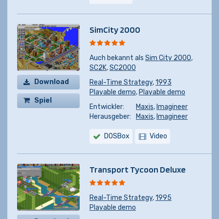
SimCity 2000
Auch bekannt als
Sim City 2000
,
SC2K
,
SC2000
Download
Real-Time Strategy
,
1993
Playable demo
,
Playable demo
Spiel
Entwickler:
Maxis
,
Imagineer
kaufen
Herausgeber:
Maxis
,
Imagineer
DOSBox
Video
Transport Tycoon Deluxe
Real-Time Strategy
,
1995
Playable demo