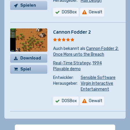
Herausgeber:
Max Design
Spielen
DOSBox
Gewalt
Cannon Fodder 2
Auch bekannt als
Cannon Fodder 2:
Once More unto the Breach
Download
Real-Time Strategy
,
1994
Playable demo
Spiel
kaufen
Entwickler:
Sensible Software
Herausgeber:
Virgin Interactive
Entertainment
DOSBox
Gewalt