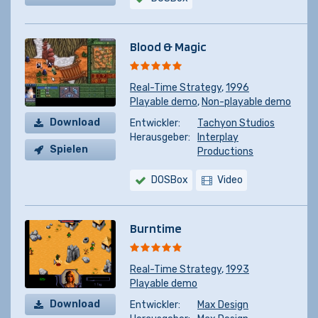
kaufen
Blood & Magic
Real-Time Strategy
,
1996
Playable demo
,
Non-playable demo
Download
Entwickler:
Tachyon Studios
Herausgeber:
Interplay
Spielen
Productions
DOSBox
Video
Burntime
Real-Time Strategy
,
1993
Playable demo
Download
Entwickler:
Max Design