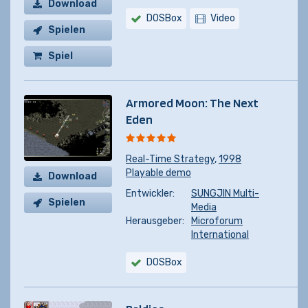
Download
DOSBox
Video
Spielen
Spiel
kaufen
Armored Moon: The Next
Eden
Real-Time Strategy
,
1998
Playable demo
Download
Entwickler:
SUNGJIN Multi-
Spielen
Media
Herausgeber:
Microforum
International
DOSBox