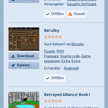
Herausgeber:
Squashy Software
DOSBox
Gewalt
Berušky
Auch bekannt als
Berusky
Puzzle
,
1999
Download
Freeware
,
Source code
,
Game
expansion
,
Extra
,
Extra
Spielen
Entwickler:
AnakreoN
DOSBox
Betrayed Alliance: Book I