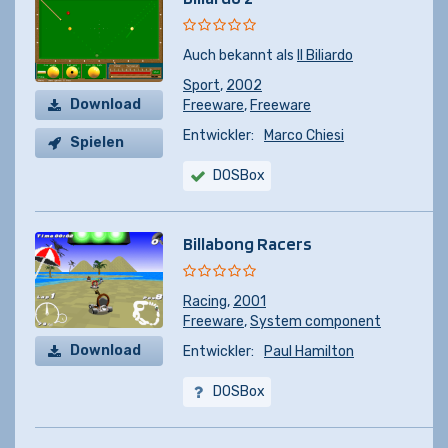
Auch bekannt als
Il Biliardo
Sport
,
2002
Download
Freeware
,
Freeware
Entwickler:
Marco Chiesi
Spielen
DOSBox
Billabong Racers
Racing
,
2001
Freeware
,
System component
Download
Entwickler:
Paul Hamilton
DOSBox