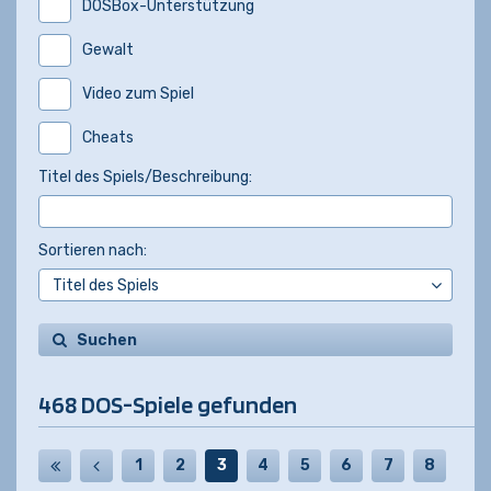
DOSBox-Unterstützung
Gewalt
Video zum Spiel
Cheats
Titel des Spiels/Beschreibung:
Sortieren nach:
Suchen
468 DOS-Spiele gefunden
1
2
3
4
5
6
7
8