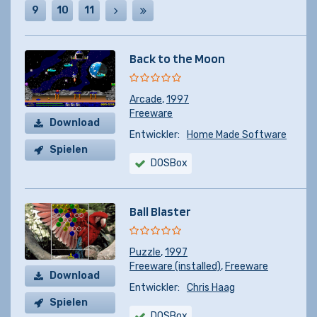
9
10
11
Back to the Moon
Arcade
,
1997
Freeware
Download
Entwickler:
Home Made Software
Spielen
DOSBox
Ball Blaster
Puzzle
,
1997
Freeware (installed)
,
Freeware
Download
Entwickler:
Chris Haag
Spielen
DOSBox