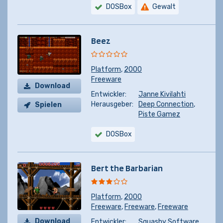
DOSBox
Gewalt
Beez
Platform
,
2000
Freeware
Download
Entwickler:
Janne Kivilahti
Herausgeber:
Deep Connection
,
Spielen
Piste Gamez
DOSBox
Bert the Barbarian
Platform
,
2000
Freeware
,
Freeware
,
Freeware
Download
Entwickler:
Squashy Software