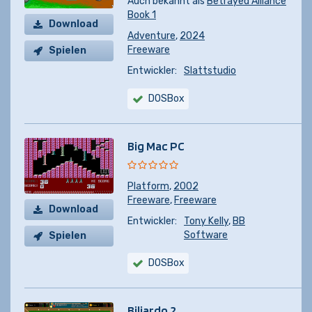
Auch bekannt als
Betrayed Alliance
Book 1
Download
Adventure
,
2024
Freeware
Spielen
Entwickler:
Slattstudio
DOSBox
Big Mac PC
Platform
,
2002
Freeware
,
Freeware
Download
Entwickler:
Tony Kelly
,
BB
Software
Spielen
DOSBox
Biliardo 2