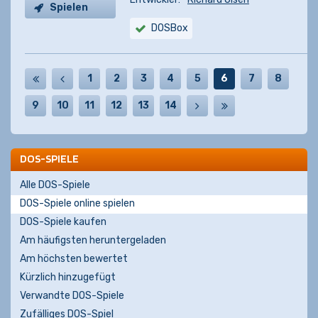
Spielen
DOSBox
1
2
3
4
5
6
7
8
9
10
11
12
13
14
DOS-SPIELE
Alle DOS-Spiele
DOS-Spiele online spielen
DOS-Spiele kaufen
Am häufigsten heruntergeladen
Am höchsten bewertet
Kürzlich hinzugefügt
Verwandte DOS-Spiele
Zufälliges DOS-Spiel