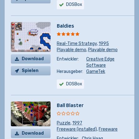
DOSBox
Baldies
Real-Time Strategy
,
1995
Playable demo
,
Playable demo
Download
Entwickler:
Creative Edge
Software
Spielen
Herausgeber:
GameTek
DOSBox
Ball Blaster
Puzzle
,
1997
Freeware (installed)
,
Freeware
Download
Entwickler:
Chris Haag