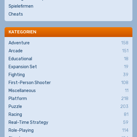
Spielefirmen
Cheats
KATEGORIEN
Adventure
158
Arcade
151
Educational
18
Expansion Set
19
Fighting
39
First-Person Shooter
108
Miscellaneous
11
Platform
218
Puzzle
203
Racing
81
Real-Time Strategy
59
Role-Playing
114