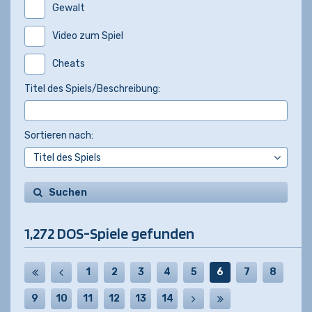
Gewalt
Video zum Spiel
Cheats
Titel des Spiels/Beschreibung:
Sortieren nach:
Suchen
1,272 DOS-Spiele gefunden
1
2
3
4
5
6
7
8
9
10
11
12
13
14