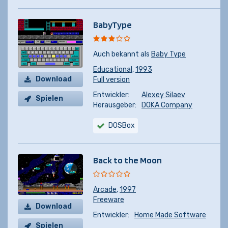
BabyType
Auch bekannt als
Baby Type
Educational
,
1993
Download
Full version
Entwickler:
Alexey Silaev
Spielen
Herausgeber:
DOKA Company
DOSBox
Back to the Moon
Arcade
,
1997
Freeware
Download
Entwickler:
Home Made Software
Spielen