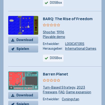
DOSBox
BARQ: The Rise of Freedom
Shooter
,
1996
Playable demo
Download
Entwickler:
LOGICATORS
Herausgeber:
International Games
Spielen
DOSBox
Barren Planet
Turn-Based Strategy
,
2023
Freeware
,
FAQ
,
Game expansion
Download
Entwickler:
Cyningstan
Spielen