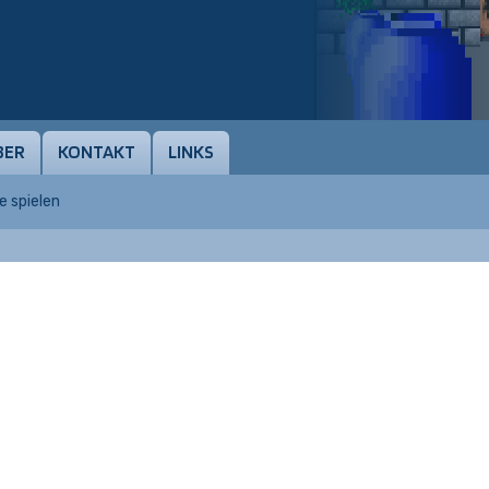
BER
KONTAKT
LINKS
e spielen