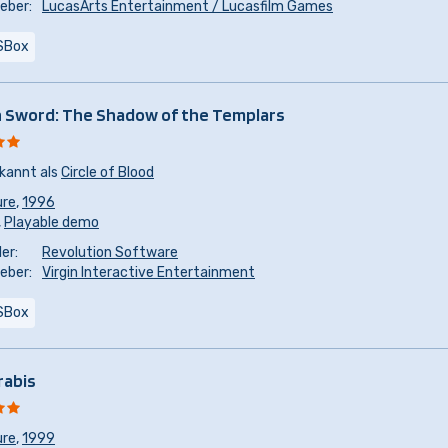
eber:
LucasArts Entertainment / Lucasfilm Games
SBox
 Sword: The Shadow of the Templars
kannt als
Circle of Blood
ure
,
1996
,
Playable demo
er:
Revolution Software
eber:
Virgin Interactive Entertainment
SBox
rabis
ure
,
1999