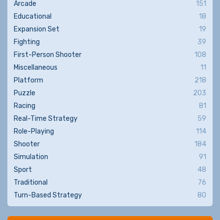
Arcade
151
Educational
18
Expansion Set
19
Fighting
39
First-Person Shooter
108
Miscellaneous
11
Platform
218
Puzzle
203
Racing
81
Real-Time Strategy
59
Role-Playing
114
Shooter
184
Simulation
91
Sport
48
Traditional
76
Turn-Based Strategy
80