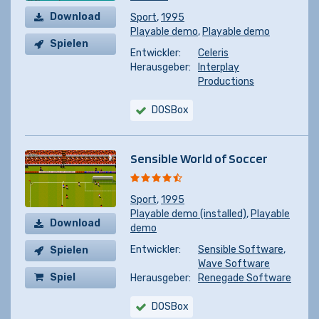
Download
Sport
,
1995
Playable demo
,
Playable demo
Spielen
Entwickler:
Celeris
Herausgeber:
Interplay
Productions
DOSBox
Sensible World of Soccer
Sport
,
1995
Playable demo (installed)
,
Playable
Download
demo
Entwickler:
Sensible Software
,
Spielen
Wave Software
Spiel
Herausgeber:
Renegade Software
kaufen
DOSBox