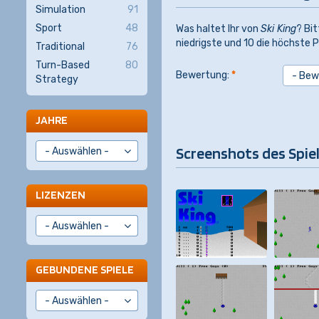
Simulation
91
Sport
48
Was haltet Ihr von
Ski King
? Bit
niedrigste und 10 die höchste P
Traditional
76
Turn-Based
80
Bewertung:
*
Strategy
JAHRE
Screenshots des Spie
LIZENZEN
GEBUNDENE SPIELE