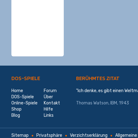
DOS-SPIELE
BERÜHMTES ZITAT
Home
Forum
"Ich denke, es gibt einen Weltm
DOS-Spiele
Über
Online-Spiele
Kontakt
Thomas Watson,
IBM
, 1943
Shop
Hilfe
Blog
Links
Sitemap
Privatsphäre
Verzichtserklärung
Allgemeine