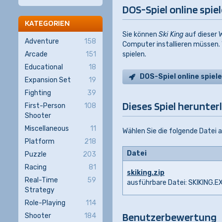
DOS-Spiel online spie
KATEGORIEN
Sie können
Ski King
auf dieser W
Adventure
158
Computer installieren müssen.
Arcade
151
spielen.
Educational
18
DOS-Spiel online spiel
Expansion Set
19
Fighting
39
Dieses Spiel herunter
First-Person
108
Shooter
Miscellaneous
11
Wählen Sie die folgende Datei 
Platform
218
Datei
Puzzle
203
Racing
81
skiking.zip
Real-Time
59
ausführbare Datei: SKIKING.E
Strategy
Role-Playing
114
Benutzerbewertung
Shooter
184