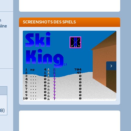
m
SCREENSHOTS DES SPIELS
line
MB)