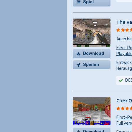
Spiel
kaufen
The Va
Auch be
First-P
Download
Playabl
Entwickl
Spielen
Herausg
DO
Chex 
First-P
Full vers
Download