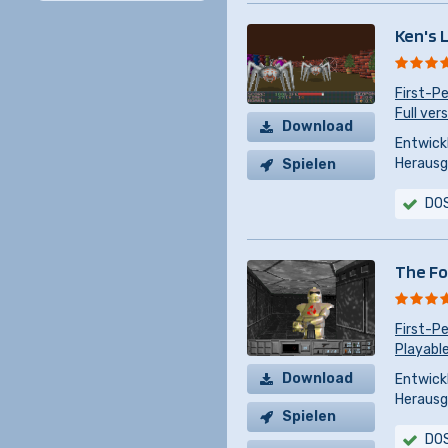
Ken's 
First-P
Full ver
Download
Entwickl
Herausg
Spielen
DO
The Fo
First-P
Playable
Download
Entwickl
Herausg
Spielen
DO