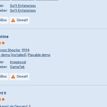
er:
Soft Enterprises
eber:
Soft Enterprises
SBox
Gewalt
ntine
erson Shooter
,
1994
 demo (installed)
,
Playable demo
er:
Imagexcel
eber:
GameTek
SBox
Gewalt
t II
kannt als
Descent 2