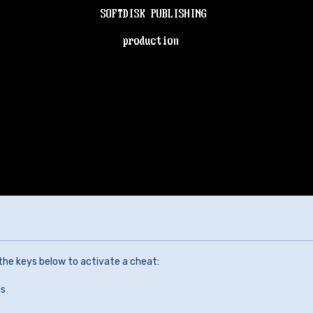
 the keys below to activate a cheat:
ls