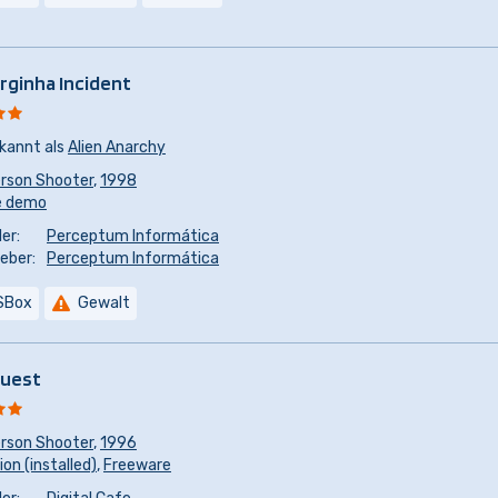
rginha Incident
kannt als
Alien Anarchy
erson Shooter
,
1998
e demo
er:
Perceptum Informática
eber:
Perceptum Informática
SBox
Gewalt
Quest
erson Shooter
,
1996
ion (installed)
,
Freeware