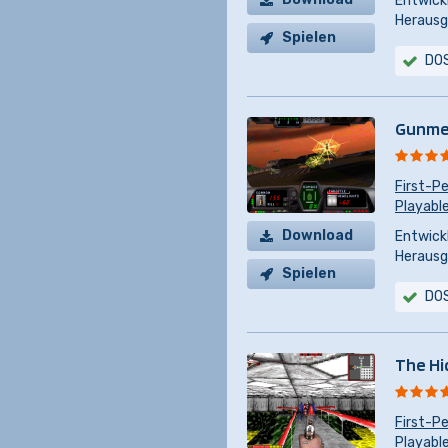
Entwickl
Herausg
Spielen
DO
Gunme
First-P
Playabl
Download
Entwickl
Herausg
Spielen
DO
The Hi
First-P
Playabl