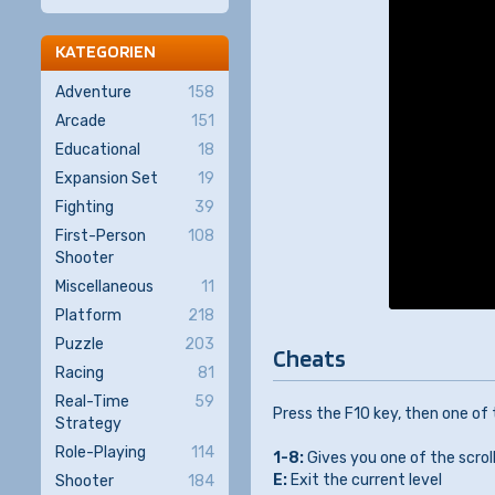
KATEGORIEN
Adventure
158
Arcade
151
Educational
18
Expansion Set
19
Fighting
39
First-Person
108
Shooter
Miscellaneous
11
Platform
218
Puzzle
203
Cheats
Racing
81
Real-Time
59
Press the F10 key, then one of
Strategy
Role-Playing
114
1-8:
Gives you one of the scrol
E:
Exit the current level
Shooter
184