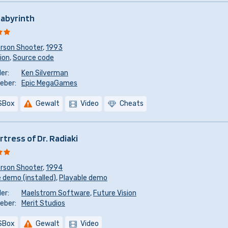
Labyrinth
erson Shooter
,
1993
sion
,
Source code
er:
Ken Silverman
eber:
Epic MegaGames
SBox
Gewalt
Video
Cheats
rtress of Dr. Radiaki
erson Shooter
,
1994
 demo (installed)
,
Playable demo
er:
Maelstrom Software
,
Future Vision
eber:
Merit Studios
SBox
Gewalt
Video