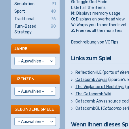
G:
Toggle God Mode
Simulation
91
I:
Get all the items
Sport
48
M:
Displays memory usage
Traditional
76
O:
Displays an overhead view
W:
Warps you to another level
Turn-Based
80
Z:
Freezes all the monsters
Strategy
Beschreibung von
VGTips
JAHRE
Links zum Spiel
ReflectionHLE
(ports of
Keen
LIZENZEN
Catacomb Abyss
(sparcie's 
The Vigilance of Nephthys
(g
The Catacomb Wiki
Catacomb Abyss source cod
CatacombGL
(
Catacomb
ser
GEBUNDENE SPIELE
Wenn Ihnen dieses Spiel