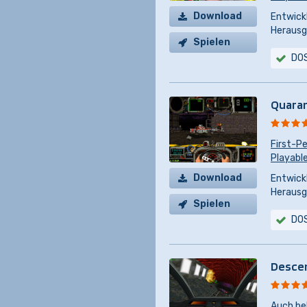
Download
Entwickl
Herausg
Spielen
DO
Quara
First-P
Playable
Download
Entwickl
Herausg
Spielen
DO
Descen
Auch be