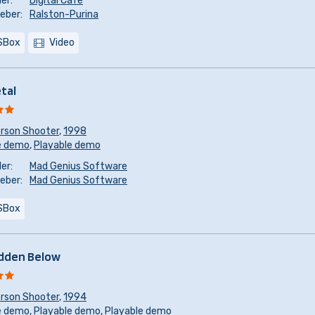
er:
Digital Cafe
eber:
Ralston-Purina
SBox
Video
tal
erson Shooter
,
1998
e demo
,
Playable demo
er:
Mad Genius Software
eber:
Mad Genius Software
SBox
dden Below
erson Shooter
,
1994
e demo
,
Playable demo
,
Playable demo