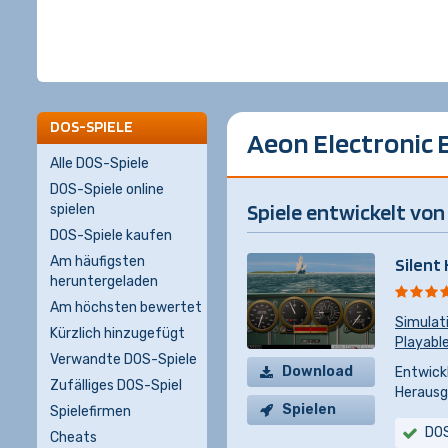
DOS-SPIELE
Aeon Electronic
Alle DOS-Spiele
DOS-Spiele online
Spiele entwickelt von
spielen
DOS-Spiele kaufen
Am häufigsten
Silent
heruntergeladen
Am höchsten bewertet
Simulat
Kürzlich hinzugefügt
Playabl
Verwandte DOS-Spiele
Download
Entwickl
Zufälliges DOS-Spiel
Herausg
Spielen
Spielefirmen
DO
Cheats