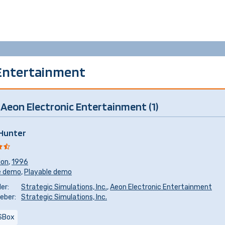
 Entertainment
 Aeon Electronic Entertainment (1)
 Hunter
ion
,
1996
e demo
,
Playable demo
er:
Strategic Simulations, Inc.
,
Aeon Electronic Entertainment
eber:
Strategic Simulations, Inc.
SBox