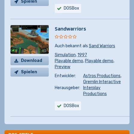
Spielen
DOSBox
Sandwarriors
Auch bekannt als
Sand Warriors
Simulation
,
1997
Download
Playable demo
,
Playable demo
,
Preview
Spielen
Entwickler:
Astros Productions
,
Gremlin Interactive
Herausgeber:
Interplay
Productions
DOSBox