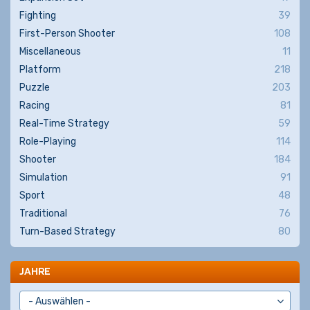
Fighting
39
First-Person Shooter
108
Miscellaneous
11
Platform
218
Puzzle
203
Racing
81
Real-Time Strategy
59
Role-Playing
114
Shooter
184
Simulation
91
Sport
48
Traditional
76
Turn-Based Strategy
80
JAHRE