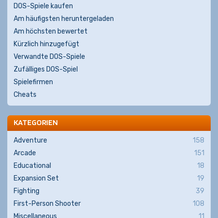
DOS-Spiele kaufen
Am häufigsten heruntergeladen
Am höchsten bewertet
Kürzlich hinzugefügt
Verwandte DOS-Spiele
Zufälliges DOS-Spiel
Spielefirmen
Cheats
KATEGORIEN
Adventure
158
Arcade
151
Educational
18
Expansion Set
19
Fighting
39
First-Person Shooter
108
Miscellaneous
11