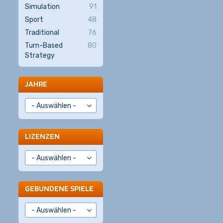
Simulation
91
Sport
48
Traditional
76
Turn-Based
80
Strategy
JAHRE
LIZENZEN
GEBUNDENE SPIELE