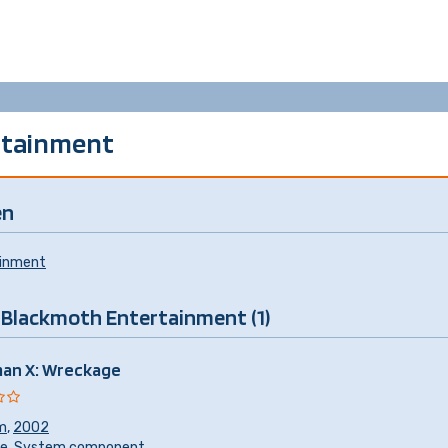
rtainment
en
ainment
n Blackmoth Entertainment (1)
an X: Wreckage
m
,
2002
re
,
System component