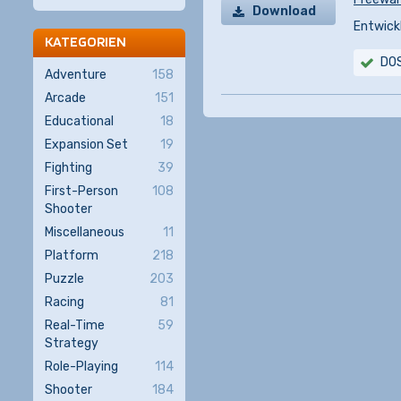
Download
Entwickl
KATEGORIEN
DO
Adventure
158
Arcade
151
Educational
18
Expansion Set
19
Fighting
39
First-Person
108
Shooter
Miscellaneous
11
Platform
218
Puzzle
203
Racing
81
Real-Time
59
Strategy
Role-Playing
114
Shooter
184