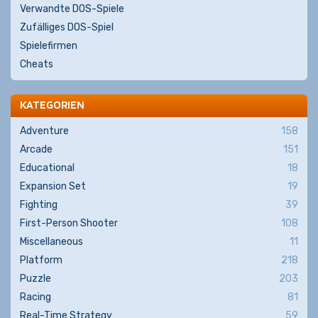
Verwandte DOS-Spiele
Zufälliges DOS-Spiel
Spielefirmen
Cheats
KATEGORIEN
Adventure
158
Arcade
151
Educational
18
Expansion Set
19
Fighting
39
First-Person Shooter
108
Miscellaneous
11
Platform
218
Puzzle
203
Racing
81
Real-Time Strategy
59