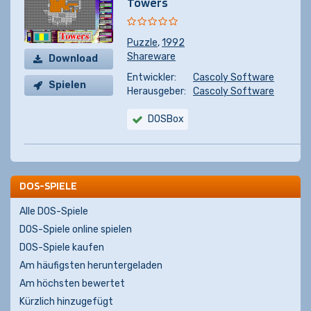
Towers
Puzzle
,
1992
Shareware
Download
Entwickler:
Cascoly Software
Spielen
Herausgeber:
Cascoly Software
DOSBox
DOS-SPIELE
Alle DOS-Spiele
DOS-Spiele online spielen
DOS-Spiele kaufen
Am häufigsten heruntergeladen
Am höchsten bewertet
Kürzlich hinzugefügt