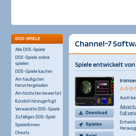
DOS-SPIELE
Channel-7 Softw
Alle DOS-Spiele
DOS-Spiele online
Spiele entwickelt von
spielen
DOS-Spiele kaufen
Am häufigsten
Ironse
heruntergeladen
Am höchsten bewertet
Auch be
Kürzlich hinzugefügt
Advent
Verwandte DOS-Spiele
Download
Full ver
Zufälliges DOS-Spiel
Entwickl
Spielen
Spielefirmen
Herausg
Cheats
Spiel