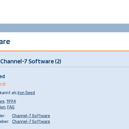
are
 Channel-7 Software (2)
ed
kannt als
Iron Seed
ure
,
1994
sion
,
FAQ
er:
Channel-7 Software
eber:
Channel-7 Software