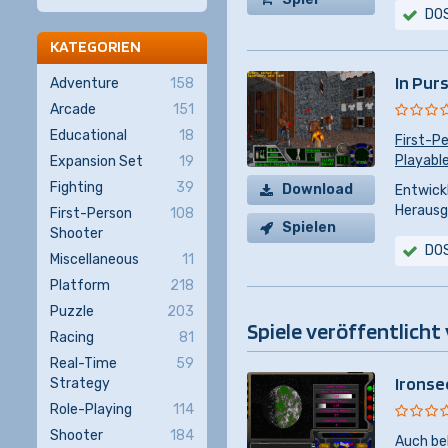
DO
kaufen
KATEGORIEN
In Pur
Adventure
158
Arcade
151
Educational
18
First-P
Playable
Expansion Set
19
Fighting
39
Download
Entwickl
Herausg
First-Person
108
Spielen
Shooter
DO
Miscellaneous
11
Platform
218
Puzzle
203
Spiele veröffentlicht
Racing
81
Real-Time
59
Ironse
Strategy
Role-Playing
114
Shooter
184
Auch be