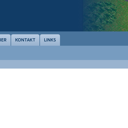
BER
KONTAKT
LINKS