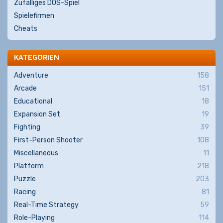
Zufälliges DOS-Spiel
Spielefirmen
Cheats
KATEGORIEN
Adventure
158
Arcade
151
Educational
18
Expansion Set
19
Fighting
39
First-Person Shooter
108
Miscellaneous
11
Platform
218
Puzzle
203
Racing
81
Real-Time Strategy
59
Role-Playing
114