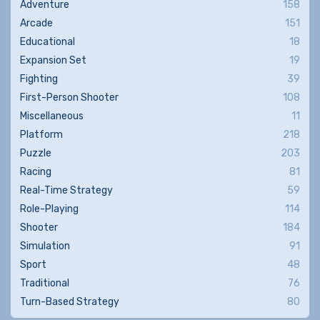
Adventure
158
Arcade
151
Educational
18
Expansion Set
19
Fighting
39
First-Person Shooter
108
Miscellaneous
11
Platform
218
Puzzle
203
Racing
81
Real-Time Strategy
59
Role-Playing
114
Shooter
184
Simulation
91
Sport
48
Traditional
76
Turn-Based Strategy
80