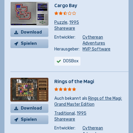
Cargo Bay
Puzzle
,
1995
Shareware
Download
Entwickler:
Cytherean
Adventures
Spielen
Herausgeber:
MVP Software
DOSBox
Rings of the Magi
Auch bekannt als
Rings of the Magi:
Grand Master Edition
Download
Traditional
,
1995
Shareware
Spielen
Entwickler:
Cytherean