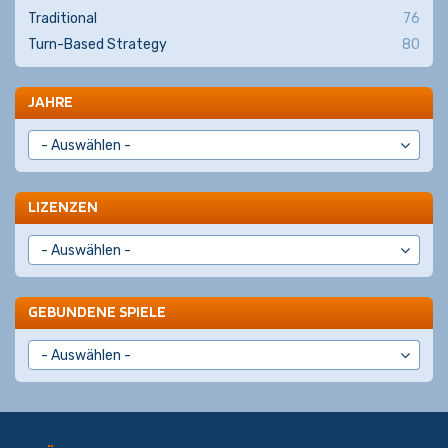
Traditional
76
Turn-Based Strategy
80
JAHRE
LIZENZEN
GEBUNDENE SPIELE