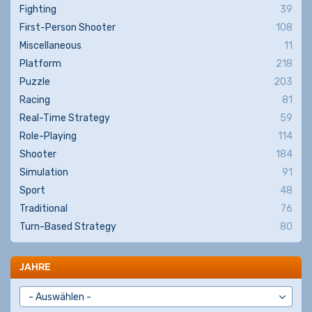
Fighting
39
First-Person Shooter
108
Miscellaneous
11
Platform
218
Puzzle
203
Racing
81
Real-Time Strategy
59
Role-Playing
114
Shooter
184
Simulation
91
Sport
48
Traditional
76
Turn-Based Strategy
80
JAHRE