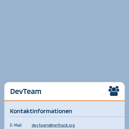
DevTeam
Kontaktinformationen
E-Mail:
devteam@nethack.org