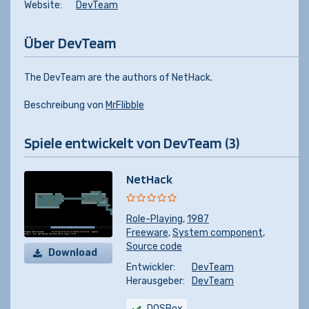
Website:
DevTeam
Über DevTeam
The DevTeam are the authors of NetHack.
Beschreibung von
MrFlibble
Spiele entwickelt von DevTeam (3)
NetHack
Role-Playing
,
1987
Freeware
,
System component
,
Source code
Download
Entwickler:
DevTeam
Herausgeber:
DevTeam
DOSBox