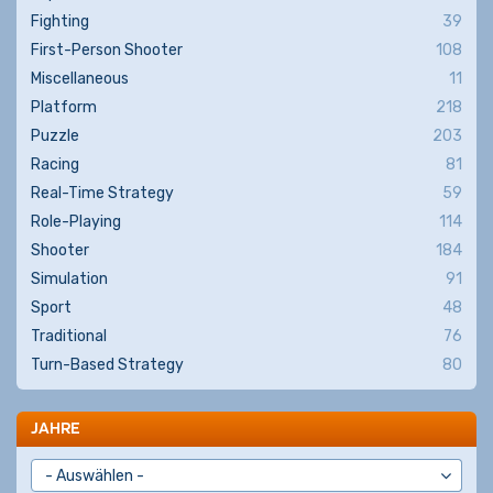
Fighting
39
First-Person Shooter
108
Miscellaneous
11
Platform
218
Puzzle
203
Racing
81
Real-Time Strategy
59
Role-Playing
114
Shooter
184
Simulation
91
Sport
48
Traditional
76
Turn-Based Strategy
80
JAHRE