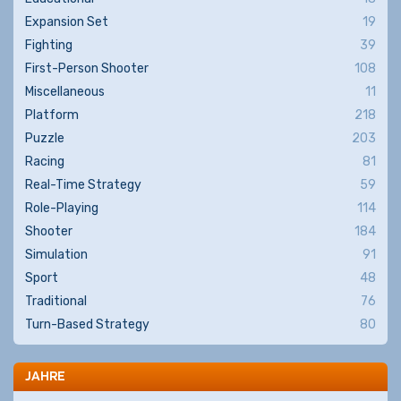
Expansion Set
19
Fighting
39
First-Person Shooter
108
Miscellaneous
11
Platform
218
Puzzle
203
Racing
81
Real-Time Strategy
59
Role-Playing
114
Shooter
184
Simulation
91
Sport
48
Traditional
76
Turn-Based Strategy
80
JAHRE