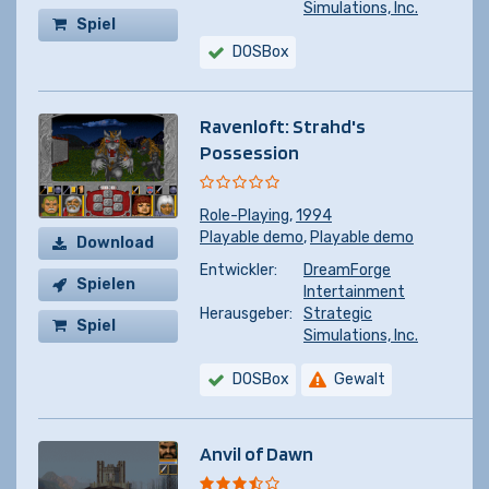
Simulations, Inc.
Spiel
DOSBox
kaufen
Ravenloft: Strahd's
Possession
Role-Playing
,
1994
Playable demo
,
Playable demo
Download
Entwickler:
DreamForge
Spielen
Intertainment
Herausgeber:
Strategic
Spiel
Simulations, Inc.
kaufen
DOSBox
Gewalt
Anvil of Dawn