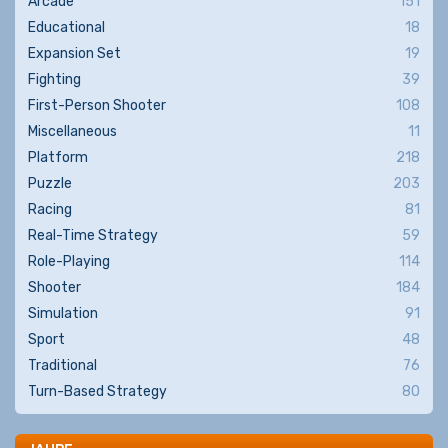
Arcade
151
Educational
18
Expansion Set
19
Fighting
39
First-Person Shooter
108
Miscellaneous
11
Platform
218
Puzzle
203
Racing
81
Real-Time Strategy
59
Role-Playing
114
Shooter
184
Simulation
91
Sport
48
Traditional
76
Turn-Based Strategy
80