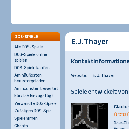
DOS-SPIELE
E. J. Thayer
Alle DOS-Spiele
DOS-Spiele online
Kontaktinformation
spielen
DOS-Spiele kaufen
Am häufigsten
Website:
E. J. Thayer
heruntergeladen
Am höchsten bewertet
Spiele entwickelt von E
Kürzlich hinzugefügt
Verwandte DOS-Spiele
Gladiu
Zufälliges DOS-Spiel
Spielefirmen
Role-Pl
Cheats
Freewa