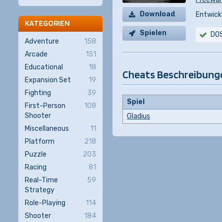
Download
Entwickl
KATEGORIEN
Spielen
DO
Adventure
158
Arcade
151
Educational
18
Cheats Beschreibungen
Expansion Set
19
Fighting
39
Spiel
First-Person
108
Shooter
Gladius
Miscellaneous
11
Platform
218
Puzzle
203
Racing
81
Real-Time
59
Strategy
Role-Playing
114
Shooter
184