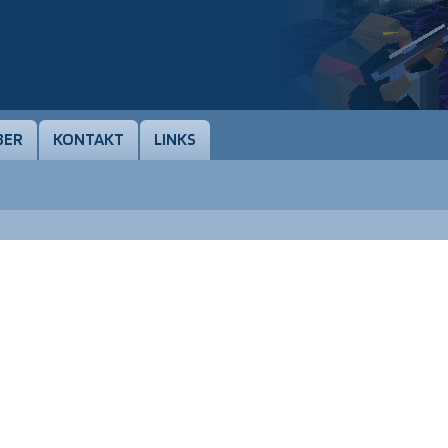
BER
KONTAKT
LINKS