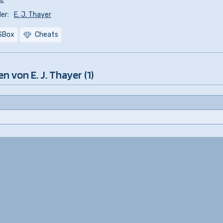
er:
E. J. Thayer
SBox
Cheats
 von E. J. Thayer (1)