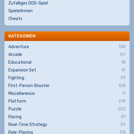
Zufälliges DOS-Spiel
Spielefirmen
Cheats
KATEGORIEN
Adventure
158
Arcade
151
Educational
18
Expansion Set
19
Fighting
39
First-Person Shooter
108
Miscellaneous
11
Platform
218
Puzzle
203
Racing
81
Real-Time Strategy
59
Role-Playing
114