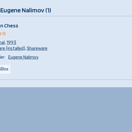
 Eugene Nalimov (1)
an Chess
nal
,
1993
e (installed)
,
Shareware
er:
Eugene Nalimov
SBox