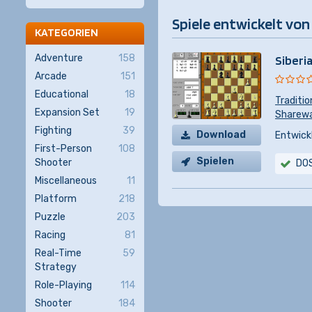
Spiele entwickelt von
KATEGORIEN
Adventure
158
Siberi
Arcade
151
Educational
18
Traditio
Expansion Set
19
Sharewar
Fighting
39
Download
Entwickl
First-Person
108
Spielen
Shooter
DO
Miscellaneous
11
Platform
218
Puzzle
203
Racing
81
Real-Time
59
Strategy
Role-Playing
114
Shooter
184