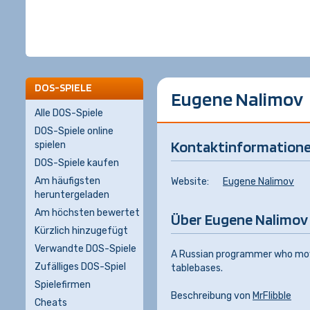
DOS-SPIELE
Eugene Nalimov
Alle DOS-Spiele
DOS-Spiele online
Kontaktinformation
spielen
DOS-Spiele kaufen
Am häufigsten
Website:
Eugene Nalimov
heruntergeladen
Am höchsten bewertet
Über Eugene Nalimov
Kürzlich hinzugefügt
Verwandte DOS-Spiele
A Russian programmer who move
Zufälliges DOS-Spiel
tablebases.
Spielefirmen
Beschreibung von
MrFlibble
Cheats