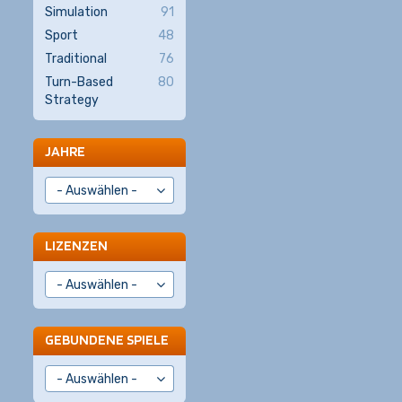
Simulation
91
Sport
48
Traditional
76
Turn-Based
80
Strategy
JAHRE
LIZENZEN
GEBUNDENE SPIELE