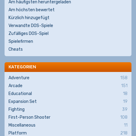
Am häufigsten heruntergeladen
Am höchsten bewertet
Kürzlich hinzugefügt
Verwandte DOS-Spiele
Zufälliges DOS-Spiel
Spielefirmen
Cheats
KATEGORIEN
Adventure
158
Arcade
151
Educational
18
Expansion Set
19
Fighting
39
First-Person Shooter
108
Miscellaneous
11
Platform
218