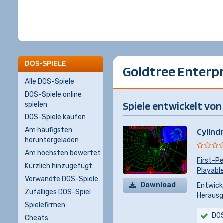
DOS-SPIELE
Goldtree Enterpr
Alle DOS-Spiele
DOS-Spiele online
Spiele entwickelt von 
spielen
DOS-Spiele kaufen
Am häufigsten
Cylindr
heruntergeladen
Am höchsten bewertet
First-P
Kürzlich hinzugefügt
Playable
Verwandte DOS-Spiele
Download
Entwickl
Zufälliges DOS-Spiel
Herausg
Spielefirmen
DO
Cheats