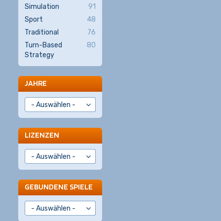
Simulation
91
Sport
48
Traditional
76
Turn-Based
80
Strategy
JAHRE
LIZENZEN
GEBUNDENE SPIELE