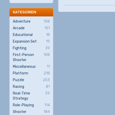
KATEGORIEN
Adventure
158
Arcade
151
Educational
18
Expansion Set
19
Fighting
39
First-Person
108
Shooter
Miscellaneous
11
Platform
218
Puzzle
203
Racing
81
Real-Time
59
Strategy
Role-Playing
114
Shooter
184