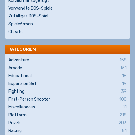
Kürzlich hinzugefügt
Verwandte DOS-Spiele
Zufälliges DOS-Spiel
Spielefirmen
Cheats
KATEGORIEN
Adventure
158
Arcade
151
Educational
18
Expansion Set
19
Fighting
39
First-Person Shooter
108
Miscellaneous
11
Platform
218
Puzzle
203
Racing
81