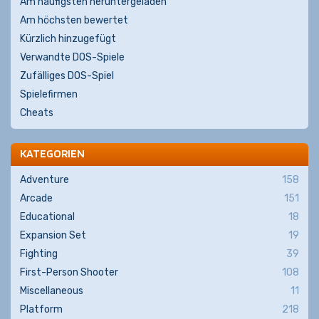
Am häufigsten heruntergeladen
Am höchsten bewertet
Kürzlich hinzugefügt
Verwandte DOS-Spiele
Zufälliges DOS-Spiel
Spielefirmen
Cheats
KATEGORIEN
Adventure
158
Arcade
151
Educational
18
Expansion Set
19
Fighting
39
First-Person Shooter
108
Miscellaneous
11
Platform
218