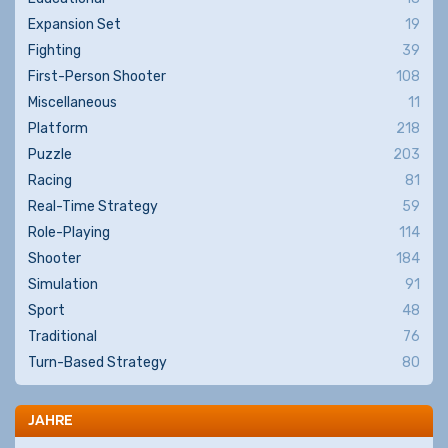
Expansion Set
19
Fighting
39
First-Person Shooter
108
Miscellaneous
11
Platform
218
Puzzle
203
Racing
81
Real-Time Strategy
59
Role-Playing
114
Shooter
184
Simulation
91
Sport
48
Traditional
76
Turn-Based Strategy
80
JAHRE