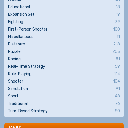
Educational
18
Expansion Set
19
Fighting
39
First-Person Shooter
108
Miscellaneous
11
Platform
218
Puzzle
203
Racing
81
Real-Time Strategy
59
Role-Playing
114
Shooter
184
Simulation
91
Sport
48
Traditional
76
Turn-Based Strategy
80
JAHRE