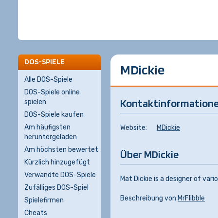
DOS-SPIELE
MDickie
Alle DOS-Spiele
DOS-Spiele online
Kontaktinformation
spielen
DOS-Spiele kaufen
Am häufigsten
Website:
MDickie
heruntergeladen
Am höchsten bewertet
Über MDickie
Kürzlich hinzugefügt
Verwandte DOS-Spiele
Mat Dickie is a designer of var
Zufälliges DOS-Spiel
Beschreibung von
MrFlibble
Spielefirmen
Cheats