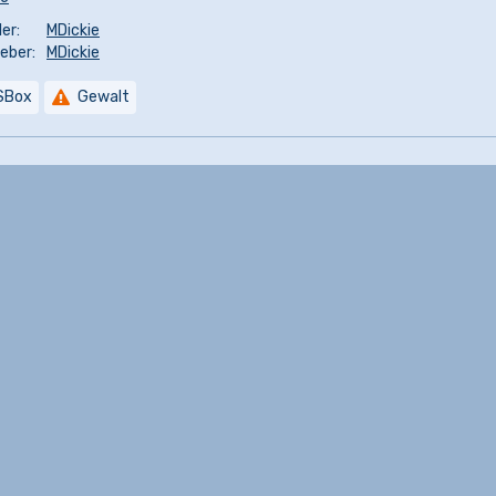
er:
MDickie
eber:
MDickie
SBox
Gewalt