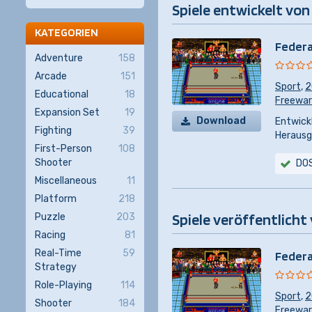
Spiele entwickelt von 
KATEGORIEN
Federa
Adventure
158
Arcade
151
Sport
,
2
Educational
18
Freewa
Expansion Set
19
Download
Entwickl
Fighting
39
Herausg
First-Person
108
Shooter
DO
Miscellaneous
11
Platform
218
Spiele veröffentlicht 
Puzzle
203
Racing
81
Real-Time
59
Federa
Strategy
Role-Playing
114
Sport
,
2
Shooter
184
Freewa