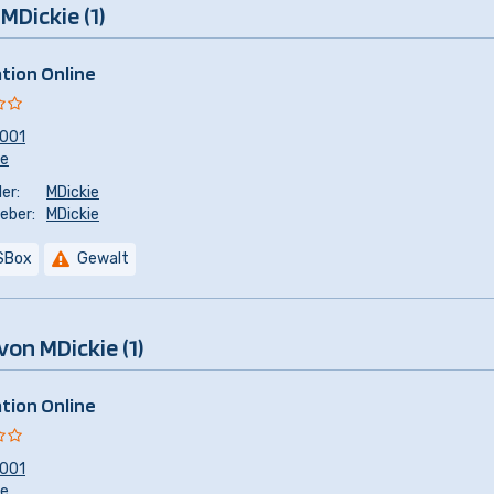
MDickie (1)
tion Online
001
re
er:
MDickie
eber:
MDickie
SBox
Gewalt
von MDickie (1)
tion Online
001
re