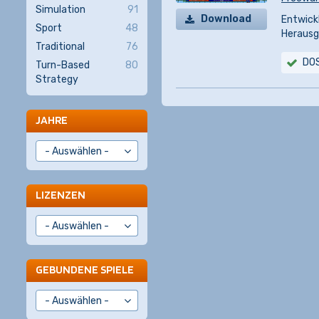
Simulation
91
Download
Entwickl
Sport
48
Herausg
Traditional
76
DO
Turn-Based
80
Strategy
JAHRE
LIZENZEN
GEBUNDENE SPIELE