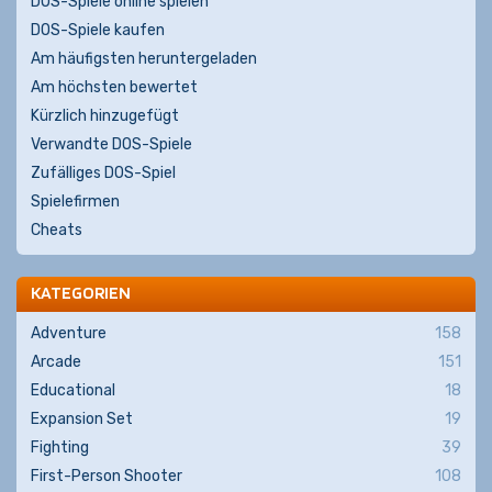
DOS-Spiele online spielen
DOS-Spiele kaufen
Am häufigsten heruntergeladen
Am höchsten bewertet
Kürzlich hinzugefügt
Verwandte DOS-Spiele
Zufälliges DOS-Spiel
Spielefirmen
Cheats
KATEGORIEN
Adventure
158
Arcade
151
Educational
18
Expansion Set
19
Fighting
39
First-Person Shooter
108