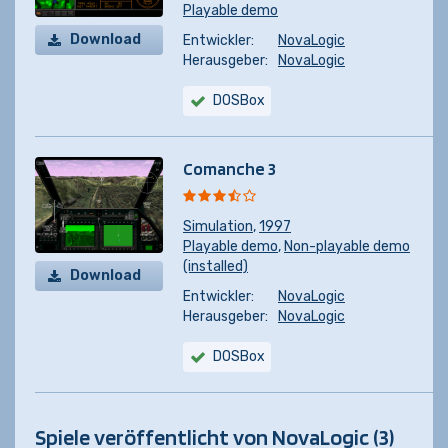
Playable demo
Download
Entwickler:
NovaLogic
Herausgeber:
NovaLogic
DOSBox
Comanche 3
Simulation
,
1997
Playable demo
,
Non-playable demo
(installed)
Download
Entwickler:
NovaLogic
Herausgeber:
NovaLogic
DOSBox
Spiele veröffentlicht von NovaLogic (3)