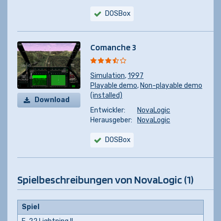
DOSBox
Comanche 3
Simulation
,
1997
Playable demo
,
Non-playable demo
(installed)
Download
Entwickler:
NovaLogic
Herausgeber:
NovaLogic
DOSBox
Spielbeschreibungen von NovaLogic (1)
Spiel