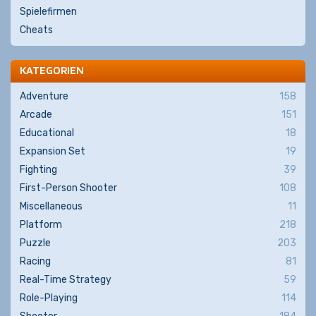
Spielefirmen
Cheats
KATEGORIEN
Adventure
158
Arcade
151
Educational
18
Expansion Set
19
Fighting
39
First-Person Shooter
108
Miscellaneous
11
Platform
218
Puzzle
203
Racing
81
Real-Time Strategy
59
Role-Playing
114