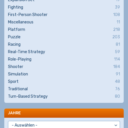
Fighting
39
First-Person Shooter
108
Miscellaneous
11
Platform
218
Puzzle
203
Racing
81
Real-Time Strategy
59
Role-Playing
114
Shooter
184
Simulation
91
Sport
48
Traditional
76
Turn-Based Strategy
80
JAHRE