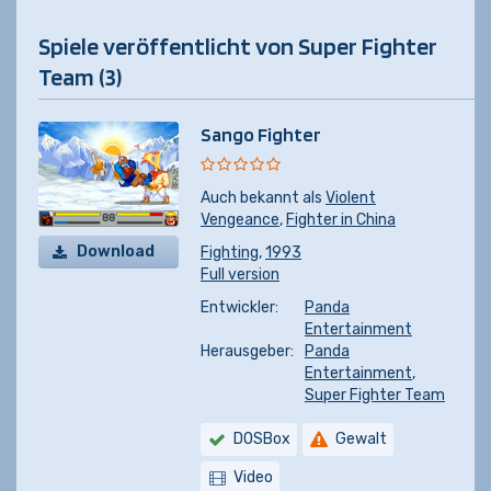
Spiele veröffentlicht von Super Fighter
Team (3)
Sango Fighter
Auch bekannt als
Violent
Vengeance
,
Fighter in China
Download
Fighting
,
1993
Full version
Entwickler:
Panda
Entertainment
Herausgeber:
Panda
Entertainment
,
Super Fighter Team
DOSBox
Gewalt
Video