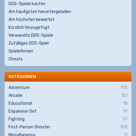
DOS-Spiele kaufen
Am häufigsten heruntergeladen
Am höchsten bewertet
Kürzlich hinzugefügt
Verwandte DOS-Spiele
Zufälliges DOS-Spiel
Spielefirmen
Cheats
KATEGORIEN
Adventure
158
Arcade
151
Educational
18
Expansion Set
19
Fighting
39
First-Person Shooter
108
Miscellaneous
11