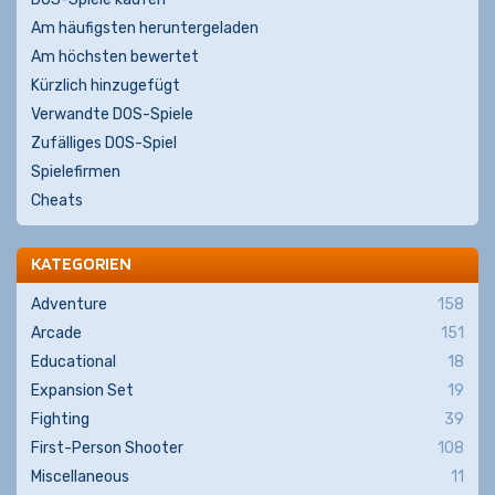
Am häufigsten heruntergeladen
Am höchsten bewertet
Kürzlich hinzugefügt
Verwandte DOS-Spiele
Zufälliges DOS-Spiel
Spielefirmen
Cheats
KATEGORIEN
Adventure
158
Arcade
151
Educational
18
Expansion Set
19
Fighting
39
First-Person Shooter
108
Miscellaneous
11