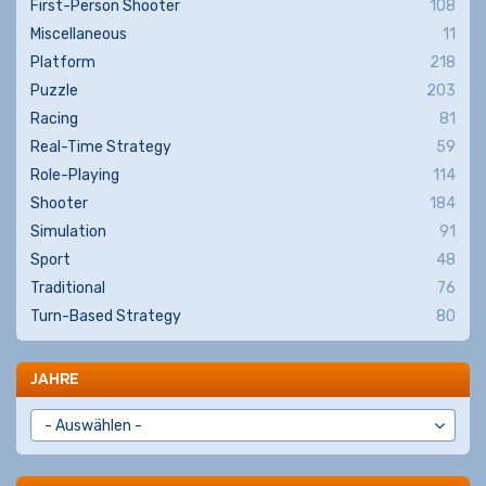
First-Person Shooter
108
Miscellaneous
11
Platform
218
Puzzle
203
Racing
81
Real-Time Strategy
59
Role-Playing
114
Shooter
184
Simulation
91
Sport
48
Traditional
76
Turn-Based Strategy
80
JAHRE