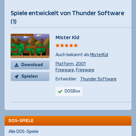
Spiele entwickelt von Thunder Software
(1)
Mister Kid
Auch bekannt als
MisterKid
Platform
,
2001
Download
Freeware
,
Freeware
Spielen
Entwickler:
Thunder Software
DOSBox
DOS-SPIELE
Alle DOS-Spiele