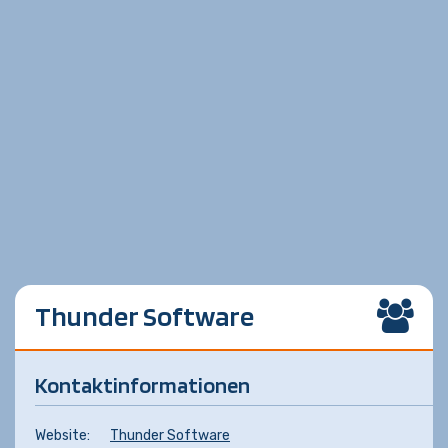
Thunder Software
Kontaktinformationen
Website:
Thunder Software