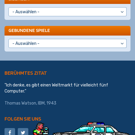
GEBUNDENE SPIELE
BERÜHMTES ZITAT
"Ich denke, es gibt einen Weltmarkt für vielleicht fünf
Computer."
Thomas Watson,
IBM
, 1943
FOLGEN SIE UNS