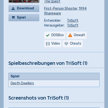
The Quest
Download
First-Person Shooter
,
1994
Shareware
Spiel
Entwickler:
TriSoft
kaufen
Herausgeber:
TriSoft
DOSBox
Gewalt
Video
Cheats
Spielbeschreibungen von TriSoft (1)
Spiel
Depth Dwellers
Screenshots von TriSoft (1)