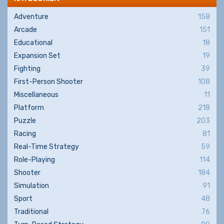
Adventure
158
Arcade
151
Educational
18
Expansion Set
19
Fighting
39
First-Person Shooter
108
Miscellaneous
11
Platform
218
Puzzle
203
Racing
81
Real-Time Strategy
59
Role-Playing
114
Shooter
184
Simulation
91
Sport
48
Traditional
76