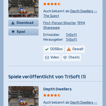
Auch bekannt als
Depth Dwellers --
The Quest
Download
First-Person Shooter
,
1994
Shareware
Spiel
Entwickler:
TriSoft
kaufen
Herausgeber:
TriSoft
DOSBox
Gewalt
Video
Cheats
Spiele veröffentlicht von TriSoft (1)
Depth Dwellers
Auch bekannt als
Depth Dwellers --