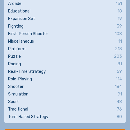
Arcade
151
Educational
18
Expansion Set
19
Fighting
39
First-Person Shooter
108
Miscellaneous
11
Platform
218
Puzzle
203
Racing
81
Real-Time Strategy
59
Role-Playing
114
Shooter
184
Simulation
91
Sport
48
Traditional
76
Turn-Based Strategy
80