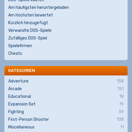
Am häufigsten heruntergeladen
Am höchsten bewertet
Kürzlich hinzugefügt
Verwandte DOS-Spiele
Zufälliges DOS-Spiel
Spielefirmen
Cheats
KATEGORIEN
Adventure
158
Arcade
151
Educational
18
Expansion Set
19
Fighting
39
First-Person Shooter
108
Miscellaneous
11